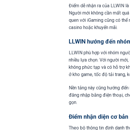
Điểm dễ nhận ra của LLWIN là 
Người mới không cần mất quá n
quen với iGaming cũng có thể 
casino hoặc khuyến mãi.
LLWIN hướng đến nhóm
LLWIN phù hợp với nhóm người 
nhiều lựa chọn. Với người mới,
không phức tạp và có hỗ trợ kh
ở kho game, tốc độ tải trang, k
Nền tảng này cũng hướng đến 
đăng nhập bằng điện thoại, chơ
gọn.
Điểm nhận diện cơ bản
Theo bộ thông tin định danh 