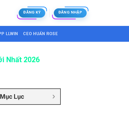
ĐĂNG KÝ
ĐĂNG NHẬP
PP LLWIN
CEO HUẤN ROSE
ới Nhất 2026
Mục Lục