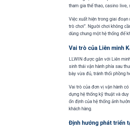
tham gia thể thao, casino live,
Việc xuất hiện trong giai đoạn
trò chơi”. Người chơi không cầ
dùng chung một hệ thống để k
Vai trò của Liên minh 
LLWIN được gắn với Liên minh
sinh thái vận hành phía sau thư
bày vừa đủ, tránh thổi phồng ho
Vai trò của đơn vị vận hành c
dựng hệ thống kỹ thuật và duy 
ổn định của hệ thống ảnh hưởng
khách hàng.
Định hướng phát triển t