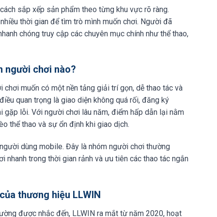
cách sắp xếp sản phẩm theo từng khu vực rõ ràng.
hiều thời gian để tìm trò mình muốn chơi. Người đã
nhanh chóng truy cập các chuyên mục chính như thể thao,
 người chơi nào?
chơi muốn có một nền tảng giải trí gọn, dễ thao tác và
 điều quan trọng là giao diện không quá rối, đăng ký
i gặp lỗi. Với người chơi lâu năm, điểm hấp dẫn lại nằm
èo thể thao và sự ổn định khi giao dịch.
người dùng mobile. Đây là nhóm người chơi thường
i nhanh trong thời gian rảnh và ưu tiên các thao tác ngắn
 của thương hiệu LLWIN
thường được nhắc đến, LLWIN ra mắt từ năm 2020, hoạt