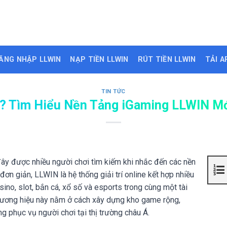
ĂNG NHẬP LLWIN
NẠP TIỀN LLWIN
RÚT TIỀN LLWIN
TẢI A
TIN TỨC
? Tìm Hiểu Nền Tảng iGaming LLWIN M
ây được nhiều người chơi tìm kiếm khi nhắc đến các nền
đơn giản, LLWIN là hệ thống giải trí online kết hợp nhiều
sino, slot, bắn cá, xổ số và esports trong cùng một tài
hương hiệu này nằm ở cách xây dựng kho game rộng,
g phục vụ người chơi tại thị trường châu Á.