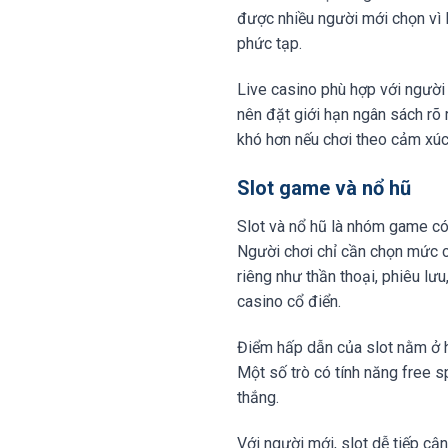
được nhiều người mới chọn vì l
phức tạp.
Live casino phù hợp với người 
nên đặt giới hạn ngân sách rõ 
khó hơn nếu chơi theo cảm xúc
Slot game và nổ hũ
Slot và nổ hũ là nhóm game có
Người chơi chỉ cần chọn mức c
riêng như thần thoại, phiêu lư
casino cổ điển.
Điểm hấp dẫn của slot nằm ở h
Một số trò có tính năng free s
thắng.
Với người mới, slot dễ tiếp cậ