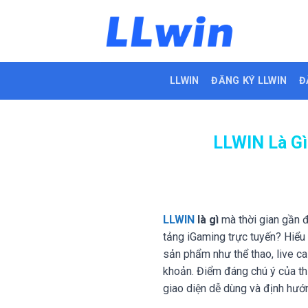
Bỏ
qua
nội
dung
LLWIN
ĐĂNG KÝ LLWIN
Đ
LLWIN Là Gì
LLWIN
là gì
mà thời gian gần đ
tảng iGaming trực tuyến? Hiểu 
sản phẩm như thể thao, live ca
khoản. Điểm đáng chú ý của t
giao diện dễ dùng và định hướn