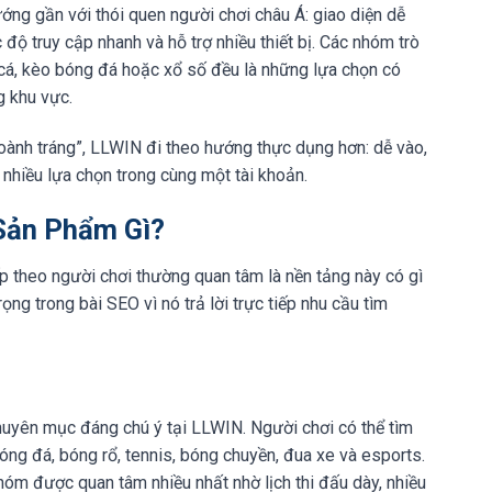
g gần với thói quen người chơi châu Á: giao diện dễ
 độ truy cập nhanh và hỗ trợ nhiều thiết bị. Các nhóm trò
ắn cá, kèo bóng đá hoặc xổ số đều là những lựa chọn có
g khu vực.
hoành tráng”, LLWIN đi theo hướng thực dụng hơn: dễ vào,
 nhiều lựa chọn trong cùng một tài khoản.
Sản Phẩm Gì?
ếp theo người chơi thường quan tâm là nền tảng này có gì
rọng trong bài SEO vì nó trả lời trực tiếp nhu cầu tìm
huyên mục đáng chú ý tại LLWIN. Người chơi có thể tìm
óng đá, bóng rổ, tennis, bóng chuyền, đua xe và esports.
hóm được quan tâm nhiều nhất nhờ lịch thi đấu dày, nhiều